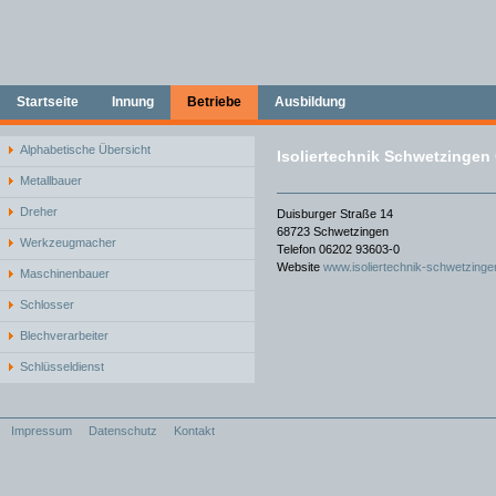
Startseite
Innung
Betriebe
Ausbildung
Alphabetische Übersicht
Isoliertechnik Schwetzinge
Metallbauer
Dreher
Duisburger Straße 14
68723 Schwetzingen
Werkzeugmacher
Telefon 06202 93603-0
Website
www.isoliertechnik-schwetzinge
Maschinenbauer
Schlosser
Blechverarbeiter
Schlüsseldienst
Impressum
Datenschutz
Kontakt